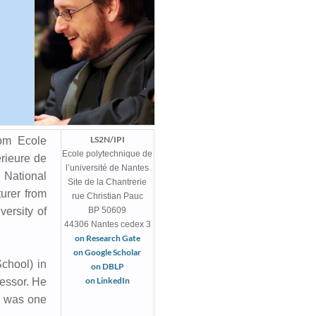
LS2N/IPI
rom Ecole
Ecole polytechnique de
rieure de
l’université de Nantes
 National
Site de la Chantrerie
urer from
rue Christian Pauc
versity of
BP 50609
44306 Nantes cedex 3
on Research Gate
on Google Scholar
chool) in
on DBLP
on LinkedIn
essor. He
d was one