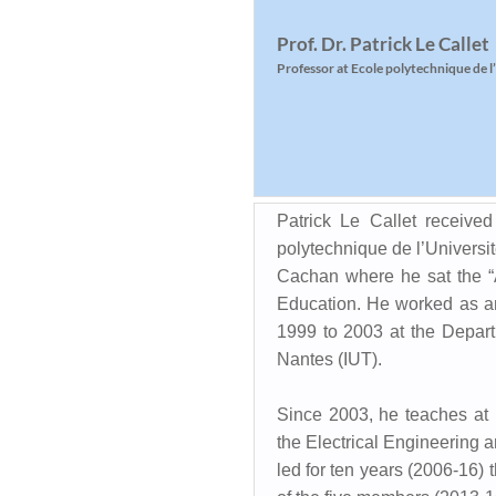
Prof. Dr. Patrick Le Callet
Professor at Ecole polytechnique de l
Patrick Le Callet receiv
polytechnique de l’Universi
Cachan where he sat the “A
Education. He worked as an 
1999 to 2003 at the Departm
Nantes (IUT).
Since 2003, he teaches at 
the Electrical Engineering 
led for ten years (2006-1