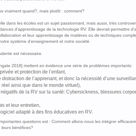
plus vraiment quand?, mais plutôt : comment?
tuelle dans les écoles est un sujet passionnant, mais aussi, très controv
ordances d’apprentissage de la technologie RV. Elle devrait permettre d
r collaboration et leur apprentissage de matières ou de techniques compl
notre système d’enseignement et notre société.
udente est nécessaire.
hgate 2018] mettent en évidence une série de problèmes importants:
 privée et protection de l’enfant,
e distraction de l’apprenant, et donc la nécessité d’une surveill
éel ainsi que dans le monde virtuel),
 négatifs de la RV sur la santé: Cybersickness, blessures corpor
s et leur entretien,
 logiciel adapté à des fins éducatives en RV.
importantes questions est : Comment allons-nous les intégrer efficac
 leurs bénéfices?