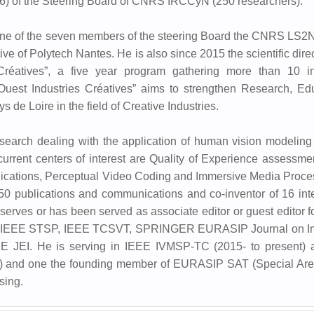
16) of the Steering Board of CNRS IRCCyN (250 researchers).
one of the seven members of the steering Board the CNRS LS2N
ive of Polytech Nantes. He is also since 2015 the scientific direc
 Créatives”, a five year program gathering more than 10 ins
 “Ouest Industries Créatives” aims to strengthen Research, Ed
 de Loire in the field of Creative Industries.
search dealing with the application of human vision modeling
urrent centers of interest are Quality of Experience assessme
lications, Perceptual Video Coding and Immersive Media Proce
50 publications and communications and co-inventor of 16 inte
serves or has been served as associate editor or guest editor f
P, IEEE STSP, IEEE TCSVT, SPRINGER EURASIP Journal on 
E JEI. He is serving in IEEE IVMSP-TC (2015- to present)
) and one the founding member of EURASIP SAT (Special Ar
sing.