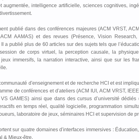
et augmentée, intelligence artificielle, sciences cognitives, ing
 divertissement.
rement publié dans des conférences majeures (ACM VRST, AC
ACM AAMAS) et des revues (Présence, Vision Research, In
 a publié plus de 60 articles sur des sujets tels que l’éducatio
possession de corps virtuel, la perception causale, la physiqu
les jeux immersifs, la narration interactive, ainsi que sur les f
lle.
a communauté d'enseignement et de recherche HCI et est impliq
amme de conférences et d'ateliers (ACM IUI, ACM VRST, IE
S GAMES) ainsi que dans des cursus d’université dédiés (
eractifs en temps réel, qualité logicielle, programmation simul
joueurs, laboratoire de jeux, séminaires HCI et supervision de pr
rtent sur quatre domaines d'interfaces immersives : Éducation,
l & Mieux-être.