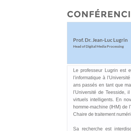
CONFÉRENCI
Prof. Dr. Jean-Luc Lugrin
Head of Digital Media Processing
Le professeur Lugrin est e
l'informatique à l'Universi
ans passés en tant que ma
l'Université de Teesside,
virtuels intelligents. En no
homme-machine (IHM) de l'Un
Chaire de traitement numér
Sa recherche est interdis