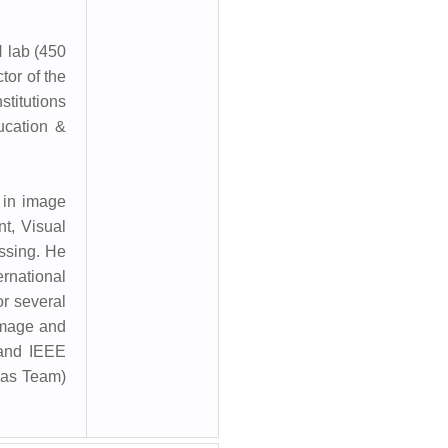
 lab (450
tor of the
titutions
ucation &
 in image
nt, Visual
ssing. He
rnational
or several
Image and
 and IEEE
eas Team)