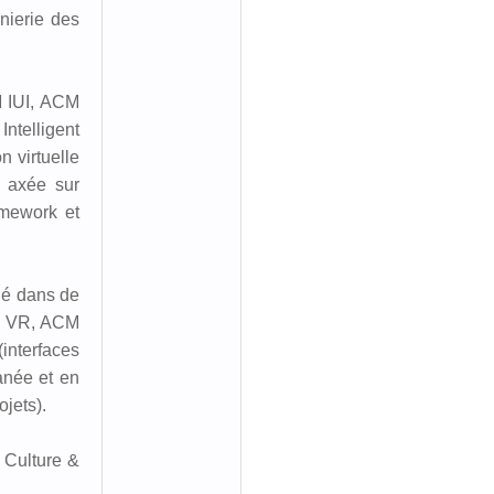
énierie des
M IUI, ACM
telligent
n virtuelle
e axée sur
ramework et
ué dans de
EE VR, ACM
interfaces
tanée et en
ojets).
 Culture &