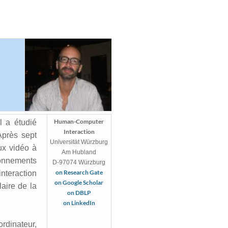
Human-Computer
l a étudié
Interaction
 Après sept
Universität Würzburg
ux vidéo à
Am Hubland
ronnements
D-97074 Würzburg
on Research Gate
interaction
on Google Scholar
aire de la
on DBLP
on LinkedIn
rdinateur,