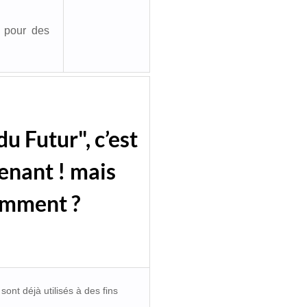
r pour des
du Futur", c’est
enant ! mais
mment ?
ont déjà utilisés à des fins