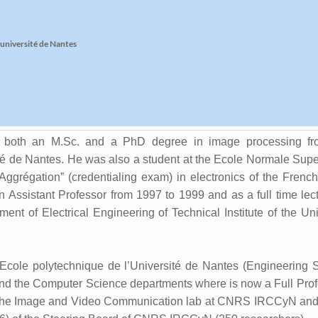
’université de Nantes
ed both an M.Sc. and a PhD degree in image processing f
té de Nantes. He was also a student at the Ecole Normale Supe
ggrégation” (credentialing exam) in electronics of the French
Assistant Professor from 1997 to 1999 and as a full time lect
ent of Electrical Engineering of Technical Institute of the Uni
Ecole polytechnique de l’Université de Nantes (Engineering S
and the Computer Science departments where is now a Full Prof
6) the Image and Video Communication lab at CNRS IRCCyN an