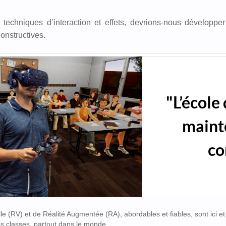
 techniques d’interaction et effets, devrions-nous développe
nstructives.
"L’école 
maint
co
e (RV) et de Réalité Augmentée (RA), abordables et fiables, sont ici et s
 classes, partout dans le monde.